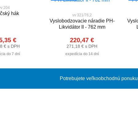
vv 204
čský hák
vv 321/76,2
Vyslobodzovacie náradie PH-
Vysl
Likvidátor II - 762 mm
5,35 €
220,47 €
8 € s DPH
271,18 € s DPH
cia do 7 dní
expedícia do 14 dní
Potrebujete veľkoobchodnú ponuku?