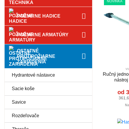
NOVINKA
POŽIARNE HADICE
POŽIARNE ARMATÚRY
OSTATNÉ
PROTIPOŽIARNE
ZARIADENIA
vv
Ručný jedno
Hydrantové nástavce
nástro
Sacie koše
od 3
361,6
Savice
Na
Rozdeľovače