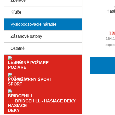
Zberače
Hasi
Kľúče
Vyslobodzovacie náradie
12
Zásahové batohy
154,1
expedí
Ostatné
LESNÉ POŽIARE
POŽIARNY ŠPORT
BRIDGEHILL - HASIACE DEKY