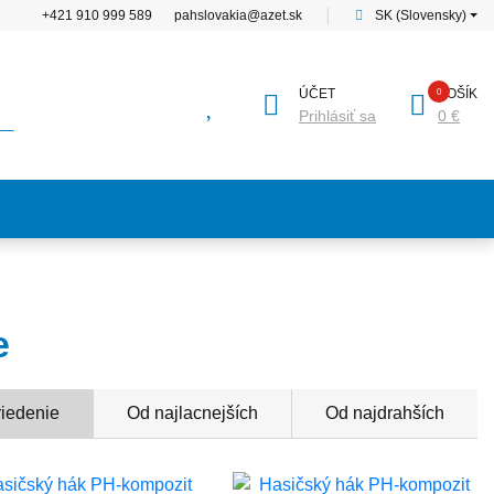
+421 910 999 589
pahslovakia@azet.sk
│
SK (Slovensky)
ÚČET
KOŠÍK
Prihlásiť sa
0 €
e
riedenie
Od najlacnejších
Od najdrahších