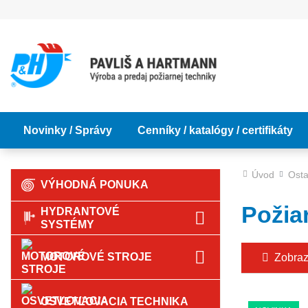
Novinky / Správy
Cenníky / katalógy / certifikáty
Úvod
Osta
VÝHODNÁ PONUKA
Požia
HYDRANTOVÉ
SYSTÉMY
MOTOROVÉ STROJE
Zobrazi
OSVETĽOVACIA TECHNIKA