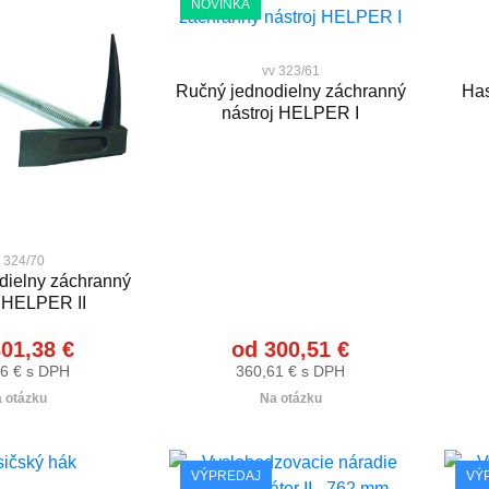
NOVINKA
vv 323/61
Ručný jednodielny záchranný
Has
nástroj HELPER I
 324/70
dielny záchranný
j HELPER II
01,38 €
od 300,51 €
6 € s DPH
360,61 € s DPH
 otázku
Na otázku
VÝPREDAJ
VÝ