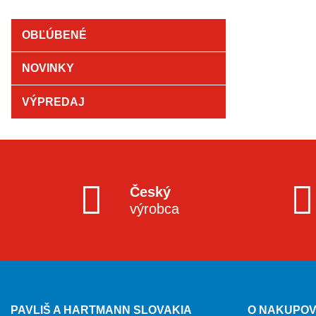
OBĽÚBENÉ
NOVINKY
VÝPREDAJ
Český
výrobca
PAVLIŠ A HARTMANN SLOVAKIA
O NAKUPOV