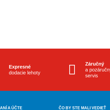
Záručný
Expresné
a pozáručn
dodacie lehoty
servis
ANÍ A ÚČTE
ČO BY STE MALI VEDIEŤ