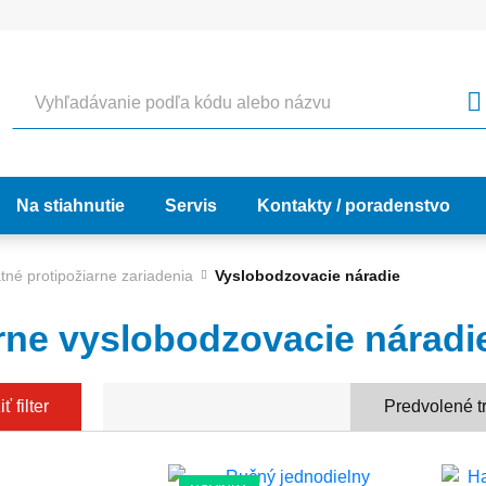
Vyhľadávanie
Na stiahnutie
Servis
Kontakty / poradenstvo
tné protipožiarne zariadenia
Vyslobodzovacie náradie
rne vyslobodzovacie náradi
ť filter
Predvolené t