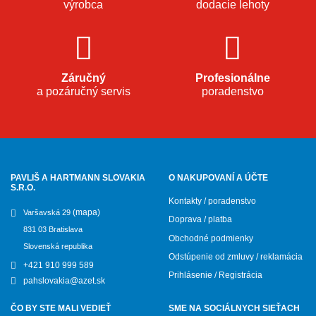
výrobca
dodacie lehoty
Záručný
Profesionálne
a pozáručný servis
poradenstvo
PAVLIŠ A HARTMANN SLOVAKIA
O NAKUPOVANÍ A ÚČTE
S.R.O.
Kontakty / poradenstvo
(mapa)
Varšavská 29
Doprava / platba
831 03 Bratislava
Obchodné podmienky
Slovenská republika
Odstúpenie od zmluvy / reklamácia
+421 910 999 589
Prihlásenie / Registrácia
pahslovakia@azet.sk
ČO BY STE MALI VEDIEŤ
SME NA SOCIÁLNYCH SIEŤACH