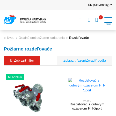
SK (Slovensky)
Úvod
Ostatné protipožiarne zariadenia
Rozdeľovače
Požiarne rozdeľovače
Zobraziť filter
Zoradiť podľa
NOVINKA
vv 260
Rozdeľovač s guľovým
uzáverom PH-Sport