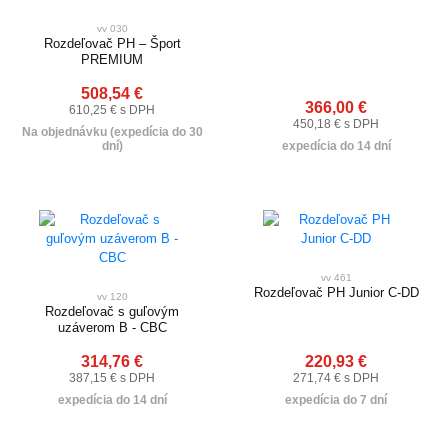
vv 030
Rozdeľovač PH – Šport
PREMIUM
508,54 €
366,00 €
610,25 € s DPH
450,18 € s DPH
Na objednávku (expedícia do 30
dní)
expedícia do 14 dní
vv 461
Rozdeľovač PH Junior C-DD
vv 120
Rozdeľovač s guľovým
uzáverom B - CBC
314,76 €
220,93 €
387,15 € s DPH
271,74 € s DPH
expedícia do 14 dní
expedícia do 7 dní