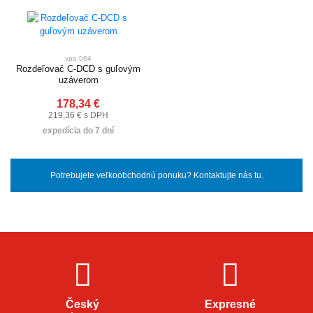
vpo 064
Rozdeľovač C-DCD s guľovým
uzáverom
178,34 €
219,36 € s DPH
expedícia do 7 dní
Potrebujete veľkoobchodnú ponuku? Kontaktujte nás tu.
Český
Expresné