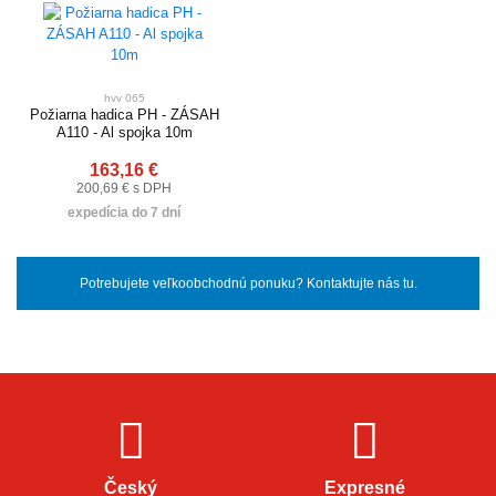
hvv 065
Požiarna hadica PH - ZÁSAH
A110 - Al spojka 10m
163,16 €
200,69 € s DPH
expedícia do 7 dní
Potrebujete veľkoobchodnú ponuku? Kontaktujte nás tu.
Český
Expresné