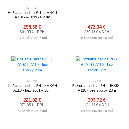
hvv 064
Požiarna hadica PH - ZÁSAH
A110 - Al spojka 20m
296,38 €
472,34 €
364,55 € s DPH
580,98 € s DPH
expedícia do 7 dní
expedícia do 14 dní
hvv 050
res 011
Požiarna hadica PH - ZÁSAH
Požiarna hadica PH - RESIST
A110 - bez spojky 20m
A110 - bez spojok 20m
221,02 €
393,72 €
271,85 € s DPH
484,28 € s DPH
expedícia do 7 dní
expedícia do 14 dní