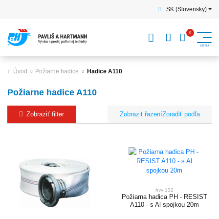
SK (Slovensky)
Úvod
Požiarne hadice
Hadice A110
Požiarne hadice A110
Zobraziť filter
Zoradiť podľa
hvv 132
Požiarna hadica PH - RESIST
A110 - s Al spojkou 20m