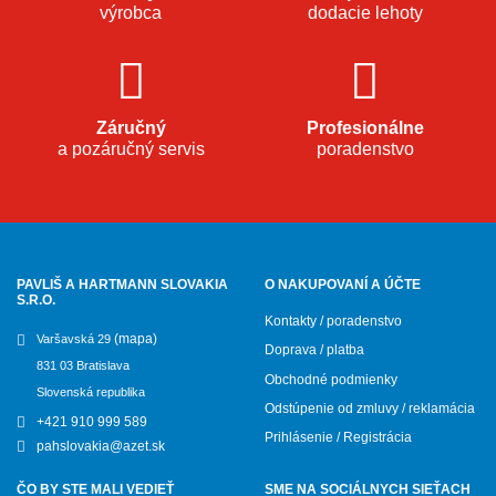
výrobca
dodacie lehoty
Záručný
Profesionálne
a pozáručný servis
poradenstvo
PAVLIŠ A HARTMANN SLOVAKIA
O NAKUPOVANÍ A ÚČTE
S.R.O.
Kontakty / poradenstvo
(mapa)
Varšavská 29
Doprava / platba
831 03 Bratislava
Obchodné podmienky
Slovenská republika
Odstúpenie od zmluvy / reklamácia
+421 910 999 589
Prihlásenie / Registrácia
pahslovakia@azet.sk
ČO BY STE MALI VEDIEŤ
SME NA SOCIÁLNYCH SIEŤACH