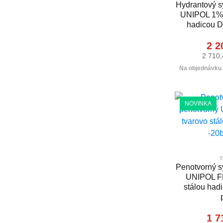
Hydrantový s
UNIPOL 1% s
hadicou D
2 2
2 710,
Na objednávku (
NOVINKA
s
Penotvorný s
UNIPOL FF
stálou had
1 7