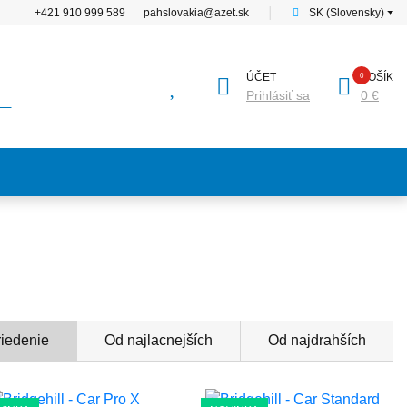
+421 910 999 589
pahslovakia@azet.sk
│
SK (Slovensky)
ÚČET
KOŠÍK
Prihlásiť sa
0 €
riedenie
Od najlacnejších
Od najdrahších