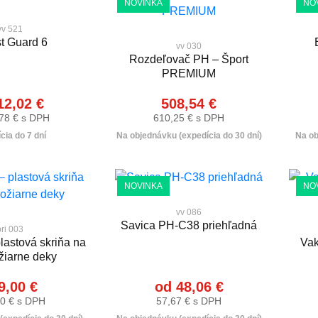
NOVINKA
NO
vv 521
t Guard 6
vv 030
Rozdeľovač PH – Šport
PREMIUM
12,02 €
508,54 €
78 € s DPH
610,25 € s DPH
cia do 7 dní
Na objednávku (expedícia do 30 dní)
Na ob
NOVINKA
NO
vv 086
Savica PH-C38 priehľadná
bri 003
plastová skriňa na
Vak
žiarne deky
9,00 €
od 48,06 €
0 € s DPH
57,67 € s DPH