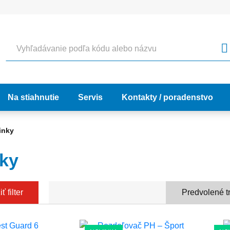
Vyhľadávanie
Na stiahnutie
Servis
Kontakty / poradenstvo
inky
ky
ť filter
Predvolené t