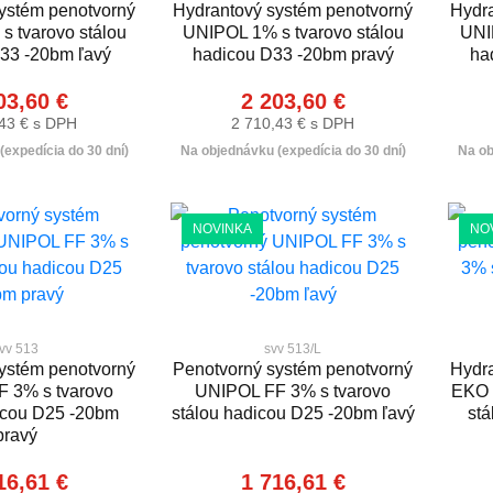
ystém penotvorný
Hydrantový systém penotvorný
Hydra
 tvarovo stálou
UNIPOL 1% s tvarovo stálou
UNI
33 -20bm ľavý
hadicou D33 -20bm pravý
ha
03,60 €
2 203,60 €
43 € s DPH
2 710,43 € s DPH
expedícia do 30 dní)
Na objednávku (expedícia do 30 dní)
Na ob
NOVINKA
NO
vv 513
svv 513/L
ystém penotvorný
Penotvorný systém penotvorný
Hydra
 3% s tvarovo
UNIPOL FF 3% s tvarovo
EKO 
icou D25 -20bm
stálou hadicou D25 -20bm ľavý
stá
pravý
16,61 €
1 716,61 €