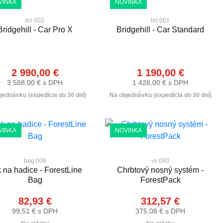
VINKA
NOVINKA
bri 002
bri 001
Bridgehill - Car Pro X
Bridgehill - Car Standard
2 990,00 €
1 190,00 €
3 588,00 € s DPH
1 428,00 € s DPH
jednávku (expedícia do 30 dní)
Na objednávku (expedícia do 30 dní)
VINKA
NOVINKA
bag 006
vv 090
 na hadice - ForestLine
Chrbtový nosný systém -
Bag
ForestPack
82,93 €
312,57 €
99,51 € s DPH
375,08 € s DPH