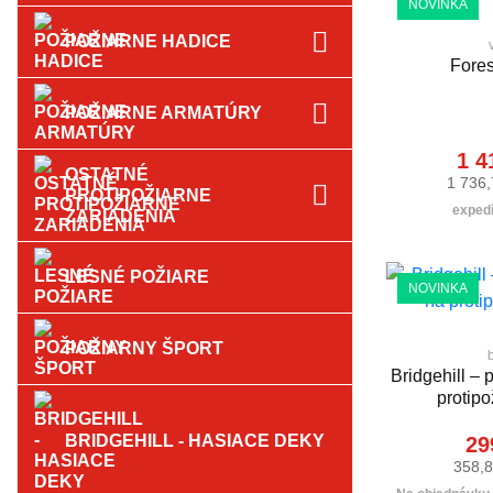
NOVINKA
POŽIARNE HADICE
Fores
POŽIARNE ARMATÚRY
1 4
OSTATNÉ
1 736,
PROTIPOŽIARNE
expedí
ZARIADENIA
LESNÉ POŽIARE
NOVINKA
POŽIARNY ŠPORT
Bridgehill – 
protipo
BRIDGEHILL - HASIACE DEKY
29
358,8