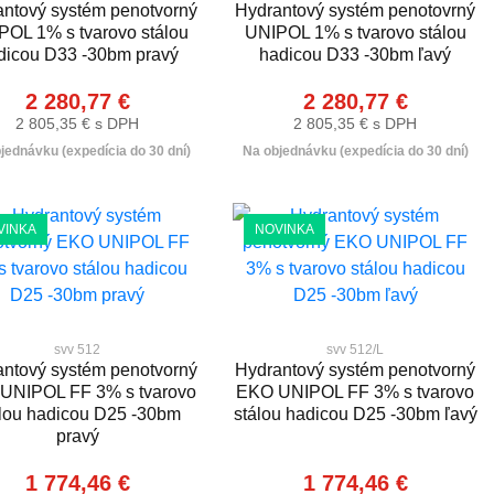
ntový systém penotvorný
Hydrantový systém penotovrný
POL 1% s tvarovo stálou
UNIPOL 1% s tvarovo stálou
dicou D33 -30bm pravý
hadicou D33 -30bm ľavý
2 280,77 €
2 280,77 €
2 805,35 € s DPH
2 805,35 € s DPH
jednávku (expedícia do 30 dní)
Na objednávku (expedícia do 30 dní)
VINKA
NOVINKA
svv 512
svv 512/L
ntový systém penotvorný
Hydrantový systém penotvorný
UNIPOL FF 3% s tvarovo
EKO UNIPOL FF 3% s tvarovo
lou hadicou D25 -30bm
stálou hadicou D25 -30bm ľavý
pravý
1 774,46 €
1 774,46 €