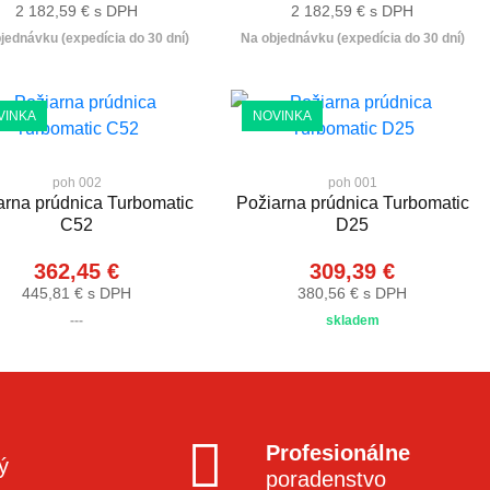
2 182,59 € s DPH
2 182,59 € s DPH
jednávku (expedícia do 30 dní)
Na objednávku (expedícia do 30 dní)
VINKA
NOVINKA
poh 002
poh 001
arna prúdnica Turbomatic
Požiarna prúdnica Turbomatic
C52
D25
362,45 €
309,39 €
445,81 € s DPH
380,56 € s DPH
---
skladem
Profesionálne
ý
poradenstvo