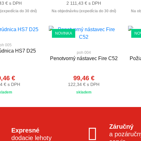
,43 € s DPH
2 111,43 € s DPH
expedícia do 30 dní)
Na objednávku (expedícia do 30 dní)
Na ob
NOVINKA
NO
oh 005
rúdnica HS7 D25
poh 004
Penotvorný nástavec Fire C52
Poži
,46 €
99,46 €
4 € s DPH
122,34 € s DPH
kladem
skladem
Záručný
Expresné
a pozáručn
dodacie lehoty