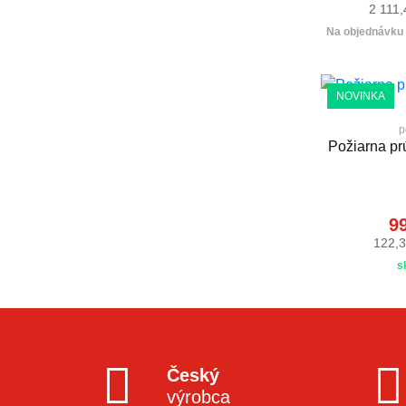
2 111
Na objednávku (
NOVINKA
p
Požiarna p
99
122,3
s
Český
výrobca