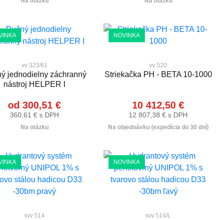
Na otázku
Na otázku
VINKA
NOVINKA
vv 323/61
vv 520
ý jednodielny záchranný
Striekačka PH - BETA 10-1000
nástroj HELPER I
od 300,51 €
10 412,50 €
360,61 € s DPH
12 807,38 € s DPH
Na otázku
Na objednávku (expedícia do 30 dní)
VINKA
NOVINKA
svv 514
svv 514/L