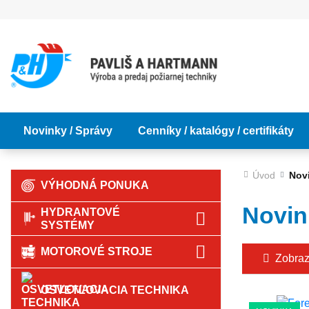
Novinky / Správy
Cenníky / katalógy / certifikáty
Úvod
Nov
VÝHODNÁ PONUKA
Novin
HYDRANTOVÉ
SYSTÉMY
MOTOROVÉ STROJE
Zobrazi
OSVETĽOVACIA TECHNIKA