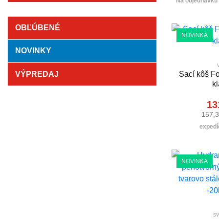
Na objednávku (
OBĽÚBENÉ
NOVINKA
NOVINKY
VÝPREDAJ
Sací kôš Fo
k
13
157,3
expedíc
NOVINKA
sv