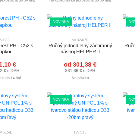
expedícia do 30 dní)
Na objednávku (expedícia do 30 dní)
NOVINKA
NO
vv 083
vv 324/70
rest PH - C52 s
Ručný jednodielny záchranný
Ručn
lapkou
nástroj HELPER II
1,10 €
od 301,38 €
2 € s DPH
361,66 € s DPH
ia do 14 dní
Na otázku
NOVINKA
NO
v 515/L
svv 515