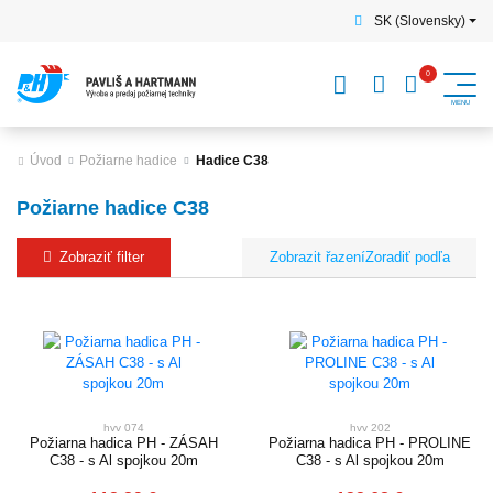
SK (Slovensky)
Úvod
Požiarne hadice
Hadice C38
Požiarne hadice C38
Zobraziť filter
Zoradiť podľa
hvv 074
hvv 202
Požiarna hadica PH - ZÁSAH
Požiarna hadica PH - PROLINE
C38 - s Al spojkou 20m
C38 - s Al spojkou 20m