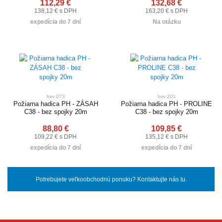
112,29 €
132,68 €
138,12 € s DPH
163,20 € s DPH
expedícia do 7 dní
Na otázku
hvv 073
hvv 201
Požiarna hadica PH - ZÁSAH
Požiarna hadica PH - PROLINE
C38 - bez spojky 20m
C38 - bez spojky 20m
88,80 €
109,85 €
109,22 € s DPH
135,12 € s DPH
expedícia do 7 dní
expedícia do 7 dní
Potrebujete veľkoobchodnú ponuku? Kontaktujte nás tu.