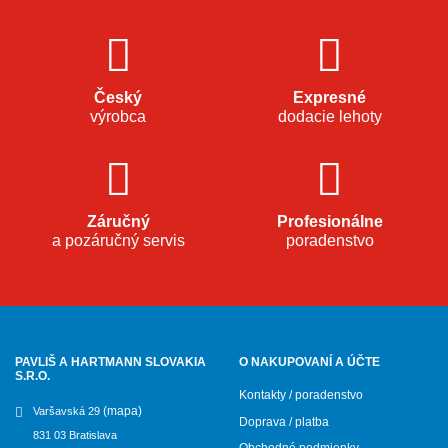
Český
Expresné
výrobca
dodacie lehoty
Záručný
Profesionálne
a pozáručný servis
poradenstvo
PAVLIŠ A HARTMANN SLOVAKIA
O NAKUPOVANÍ A ÚČTE
S.R.O.
Kontakty / poradenstvo
(mapa)
Varšavská 29
Doprava / platba
831 03 Bratislava