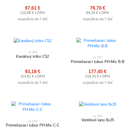
97,61 €
76,70 €
120,06 € s DPH
94,34 € s DPH
expedícia do 7 dní
expedícia do 7 dní
vv 229
Kanálový krtko C52
vv 272
Primiešavací tubus PH-Mix B-B
93,18 €
177,45 €
114,61 € s DPH
218,26 € s DPH
expedícia do 7 dní
expedícia do 7 dní
vv 456
Ventilové lano 8x25
vv 270
Primiešavací tubus PH-Mix C-C