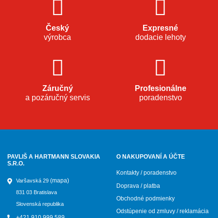
Český
Expresné
výrobca
dodacie lehoty
Záručný
Profesionálne
a pozáručný servis
poradenstvo
PAVLIŠ A HARTMANN SLOVAKIA
O NAKUPOVANÍ A ÚČTE
S.R.O.
Kontakty / poradenstvo
(mapa)
Varšavská 29
Doprava / platba
831 03 Bratislava
Obchodné podmienky
Slovenská republika
Odstúpenie od zmluvy / reklamácia
+421 910 999 589