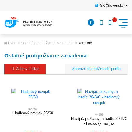
SK (Slovensky)
Úvod
Ostatné protipožiarne zariadenia
Ostatné
Ostatné protipožiarne zariadenia
Zobraziť filter
Zoradiť podľa
nv 250
Hadicový navijak 25/60
vv 169
Navíjač požiarnych hadíc 20-B/C
- hadicový navijak