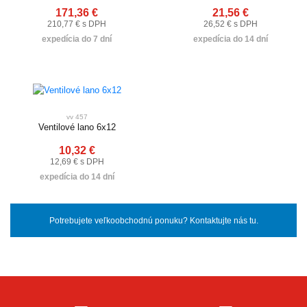
171,36 €
21,56 €
210,77 € s DPH
26,52 € s DPH
expedícia do 7 dní
expedícia do 14 dní
vv 457
Ventilové lano 6x12
10,32 €
12,69 € s DPH
expedícia do 14 dní
Potrebujete veľkoobchodnú ponuku? Kontaktujte nás tu.