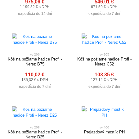
975,06 €
546,01 €
1 199,32 € s DPH
671,59 € s DPH
expedícia do 14 dní
expedícia do 7 dní
vv 206
vv 205
Kôš na požiarne hadice Profi -
Kôš na požiarne hadice Profi -
Nerez B75
Nerez C52
110,02 €
103,35 €
135,32 € s DPH
127,12 € s DPH
expedícia do 7 dní
expedícia do 7 dní
vv 208
vv 400
Kôš na požiarne hadice Profi -
Prejazdový mostík PH
Nerez D25