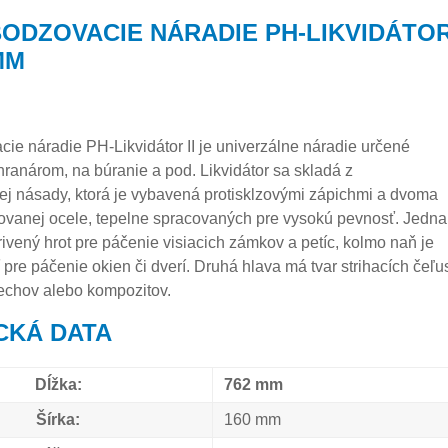
ODZOVACIE NÁRADIE PH-LIKVIDÁTO
 MM
ie náradie PH-Likvidátor II je univerzálne náradie určené
ranárom, na búranie a pod. Likvidátor sa skladá z
j násady, ktorá je vybavená protisklzovými zápichmi a dvoma
ovanej ocele, tepelne spracovaných pre vysokú pevnosť. Jedna
ivený hrot pre páčenie visiacich zámkov a petíc, kolmo naň je
 pre páčenie okien či dverí. Druhá hlava má tvar strihacích čeľus
echov alebo kompozitov.
CKÁ DATA
Dĺžka:
762 mm
Šírka:
160 mm