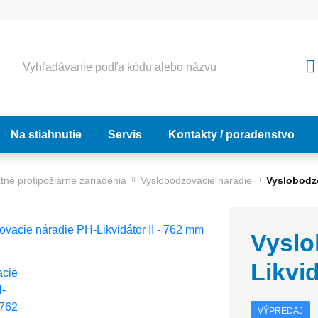
Vyhľadávanie
Na stiahnutie
Servis
Kontakty / poradenstvo
tné protipožiarne zariadenia
Vyslobodzovacie náradie
Vyslobodzo
Vyslo
Likvid
VÝPREDAJ