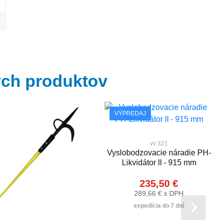
ých produktov
VÝPREDAJ
vv 321
Vyslobodzovacie náradie PH-
Likvidátor II - 915 mm
235,50 €
289,66 € s DPH
expedícia do 7 dní