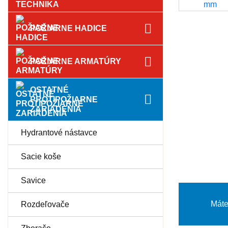
POŽIARNE HADICE
POŽIARNE ARMATÚRY
OSTATNÉ
PROTIPOŽIARNE
ZARIADENIA
Hydrantové nástavce
Sacie koše
Savice
Máte
Rozdeľovače