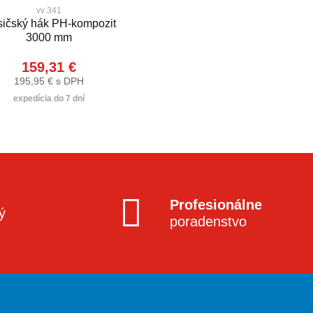
vv 341
ičský hák PH-kompozit
3000 mm
159,31 €
195,95 € s DPH
expedícia do 7 dní
Profesionálne
ý
poradenstvo