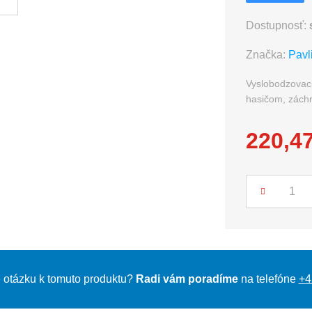
Dostupnosť:
Značka:
Pavl
Vyslobodzovaci
hasičom, zách
220,47
Počet
 otázku k tomuto produktu?
Radi vám poradíme
na telefóne
+4