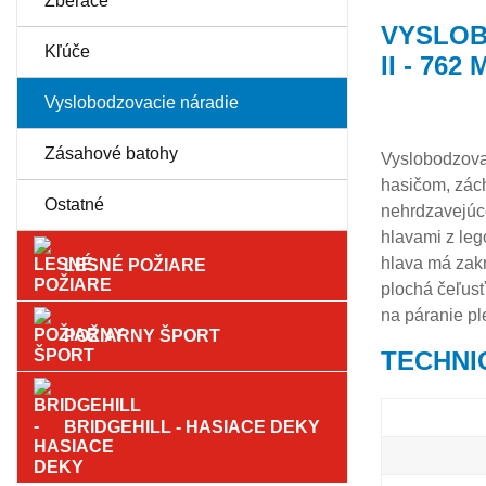
Zberače
VYSLOB
Kľúče
II - 762
Vyslobodzovacie náradie
Zásahové batohy
Vyslobodzovac
hasičom, zách
Ostatné
nehrdzavejúce
hlavami z leg
hlava má zakr
LESNÉ POŽIARE
plochá čeľusť
na páranie pl
POŽIARNY ŠPORT
TECHNI
BRIDGEHILL - HASIACE DEKY