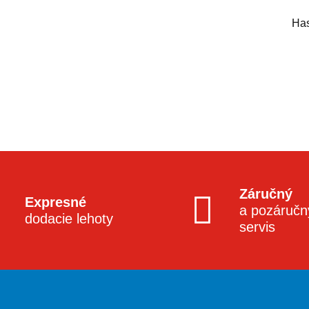
Has
Záručný
Expresné
a pozáručn
dodacie lehoty
servis