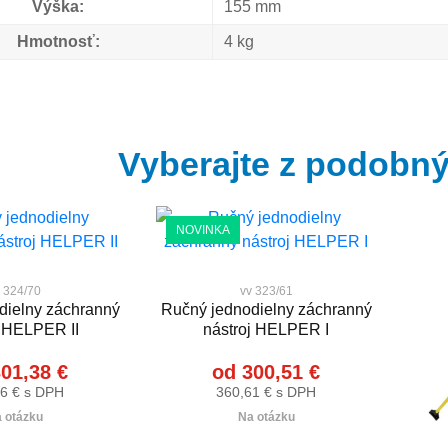
Výška:
155 mm
Hmotnosť:
4 kg
Vyberajte z podobn
NOVINKA
 324/70
vv 323/61
dielny záchranný
Ručný jednodielny záchranný
j HELPER II
nástroj HELPER I
01,38 €
od 300,51 €
6 € s DPH
360,61 € s DPH
 otázku
Na otázku