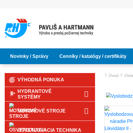
Novinky / Správy
Cenníky / katalógy / certifikáty
Úvod
Osta
VÝHODNÁ PONUKA
HYDRANTOVÉ
SYSTÉMY
MOTOROVÉ STROJE
OSVETĽOVACIA TECHNIKA