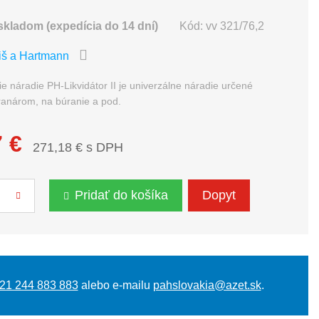
skladom (expedícia do 14 dní)
Kód:
vv 321/76,2
iš a Hartmann
e náradie PH-Likvidátor II je univerzálne náradie určené
ranárom, na búranie a pod.
 €
271,18 € s DPH
Pridať do košíka
Dopyt
21 244 883 883
alebo e-mailu
pahslovakia@azet.sk
.