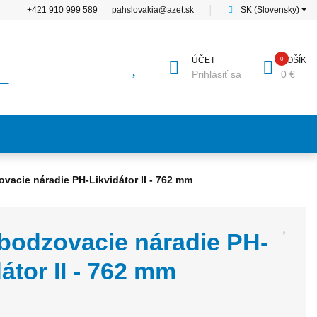
+421 910 999 589
pahslovakia@azet.sk
│
SK (Slovensky)
ÚČET
KOŠÍK
Prihlásiť sa
0 €
vacie náradie PH-Likvidátor II - 762 mm
bodzovacie náradie PH-
átor II - 762 mm