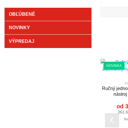
OBĽÚBENÉ
NOVINKY
VÝPREDAJ
VÝPREDAJ
NOVINKA
vv 321
vv
Vyslobodzovacie náradie PH-
Ručný jedno
Likvidátor II - 915 mm
nástro
235,50 €
od 3
289,66 € s DPH
361,6
expedícia do 7 dní
Na