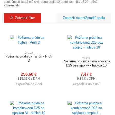
spoločnosti, ktorá má s výrobou protipožiarnej techniky už 20-ročné
skúsenosti!
Zobraziť filter
Zoradiť podľa
vv 192
Požiarna prúdnica Tajfún - Profi
vv 141
D
Požiarna prúdnica kombinovaná
D25 bez spojky - hubica 10
256,60 €
7,47 €
315,62 € s DPH
9,19 € s DPH
expedícia do 7 dní
expedícia do 7 dní