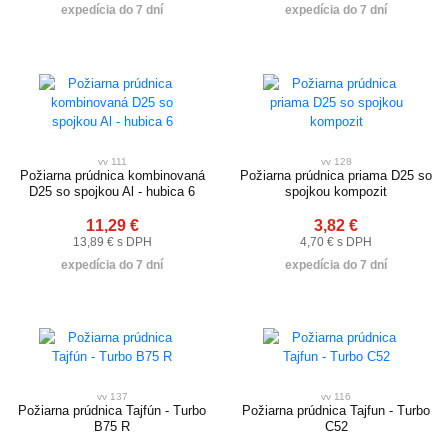
expedícia do 7 dní
expedícia do 7 dní
vv 111
vv 128
Požiarna prúdnica kombinovaná
Požiarna prúdnica priama D25 so
D25 so spojkou Al - hubica 6
spojkou kompozit
11,29 €
3,82 €
13,89 € s DPH
4,70 € s DPH
expedícia do 7 dní
expedícia do 7 dní
vv 137
vv 116
Požiarna prúdnica Tajfún - Turbo
Požiarna prúdnica Tajfun - Turbo
B75 R
C52