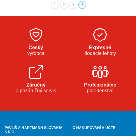
1
2
3
4
(aktuálna)
Český
Expresné
výrobca
dodacie lehoty
Záručný
Profesionálne
a pozáručný servis
poradenstvo
PAVLIŠ A HARTMANN SLOVAKIA
O NAKUPOVANÍ A ÚČTE
S.R.O.