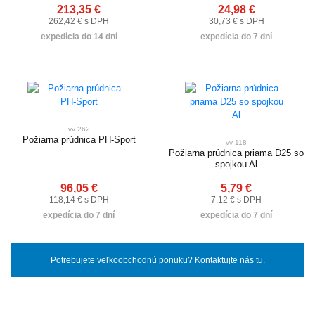
213,35 €
24,98 €
262,42 € s DPH
30,73 € s DPH
expedícia do 14 dní
expedícia do 7 dní
vv 262
Požiarna prúdnica PH-Sport
vv 118
Požiarna prúdnica priama D25 so
spojkou Al
96,05 €
5,79 €
118,14 € s DPH
7,12 € s DPH
expedícia do 7 dní
expedícia do 7 dní
Potrebujete veľkoobchodnú ponuku? Kontaktujte nás tu.