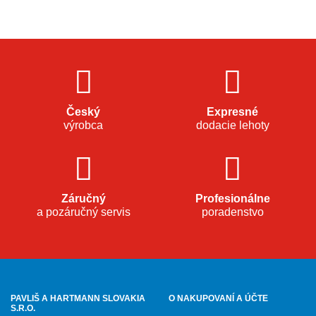
Český
Expresné
výrobca
dodacie lehoty
Záručný
Profesionálne
a pozáručný servis
poradenstvo
PAVLIŠ A HARTMANN SLOVAKIA
O NAKUPOVANÍ A ÚČTE
S.R.O.