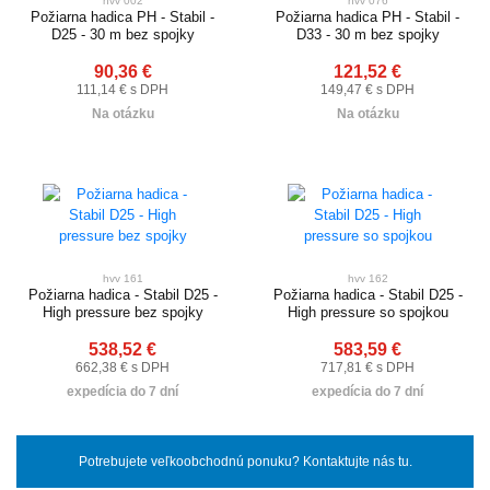
hvv 002
hvv 076
Požiarna hadica PH - Stabil -
Požiarna hadica PH - Stabil -
D25 - 30 m bez spojky
D33 - 30 m bez spojky
90,36 €
121,52 €
111,14 € s DPH
149,47 € s DPH
Na otázku
Na otázku
hvv 161
hvv 162
Požiarna hadica - Stabil D25 -
Požiarna hadica - Stabil D25 -
High pressure bez spojky
High pressure so spojkou
538,52 €
583,59 €
662,38 € s DPH
717,81 € s DPH
expedícia do 7 dní
expedícia do 7 dní
Potrebujete veľkoobchodnú ponuku? Kontaktujte nás tu.