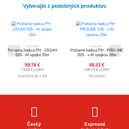
Vyberajte z podobných produktov
hvv 009
hvv 200
Požiarna hadica PH - ZÁSAH
Požiarna hadica PH - PROLINE
D25 - Al spojka 20m
D25 - s Al spojkou 20m
59,76 €
88,41 €
73,50 € s DPH
108,74 € s DPH
expedícia do 7 dní
Na otázku
Český
Expresné