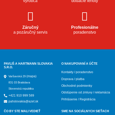
výrobca
dodacie lehoty
Záručný
Profesionálne
a pozáručný servis
poradenstvo
PAVLIŠ A HARTMANN SLOVAKIA
O NAKUPOVANÍ A ÚČTE
S.R.O.
Kontakty / poradenstvo
(mapa)
Varšavská 29
Doprava / platba
831 03 Bratislava
Obchodné podmienky
Slovenská republika
Odstúpenie od zmluvy / reklamácia
+421 910 999 589
Prihlásenie / Registrácia
pahslovakia@azet.sk
ČO BY STE MALI VEDIEŤ
SME NA SOCIÁLNYCH SIEŤACH