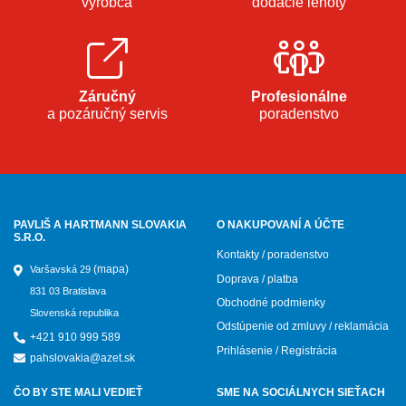
výrobca
dodacie lehoty
Záručný
Profesionálne
a pozáručný servis
poradenstvo
PAVLIŠ A HARTMANN SLOVAKIA
O NAKUPOVANÍ A ÚČTE
S.R.O.
Kontakty / poradenstvo
(mapa)
Varšavská 29
Doprava / platba
831 03 Bratislava
Obchodné podmienky
Slovenská republika
Odstúpenie od zmluvy / reklamácia
+421 910 999 589
Prihlásenie / Registrácia
pahslovakia@azet.sk
ČO BY STE MALI VEDIEŤ
SME NA SOCIÁLNYCH SIEŤACH