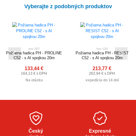
Vyberajte z podobných produktov
hvv 207
hvv 120
Požiarna hadica PH - PROLINE
Požiarna hadica PH - RESIST
C52 - s Al spojkou 20m
C52 - s Al spojkou 20m
133,44 €
213,77 €
164,13 € s DPH
262,94 € s DPH
Na otázku
expedícia do 14 dní
Český
Expresné