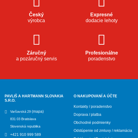
Český
Expresné
výrobca
dodacie lehoty
Záručný
Profesionálne
a pozáručný servis
poradenstvo
PAVLIŠ A HARTMANN SLOVAKIA
O NAKUPOVANÍ A ÚČTE
S.R.O.
Kontakty / poradenstvo
(mapa)
Varšavská 29
Doprava / platba
831 03 Bratislava
Obchodné podmienky
Slovenská republika
Odstúpenie od zmluvy / reklamácia
+421 910 999 589