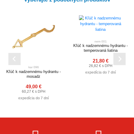
nem 001
Kľúč k nadzemnému hydrantu -
temperovaná liatina
21,80 €
26,82 € s DPH
kar 096
Kľúč k nadzemnému hydrantu -
expedícia do 7 dní
mosadz
49,00 €
60,27 € s DPH
expedícia do 7 dní