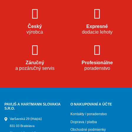
Český
Expresné
výrobca
dodacie lehoty
Záručný
Profesionálne
a pozáručný servis
poradenstvo
PAVLIŠ A HARTMANN SLOVAKIA
O NAKUPOVANÍ A ÚČTE
S.R.O.
Kontakty / poradenstvo
(mapa)
Varšavská 29
Doprava / platba
831 03 Bratislava
Obchodné podmienky