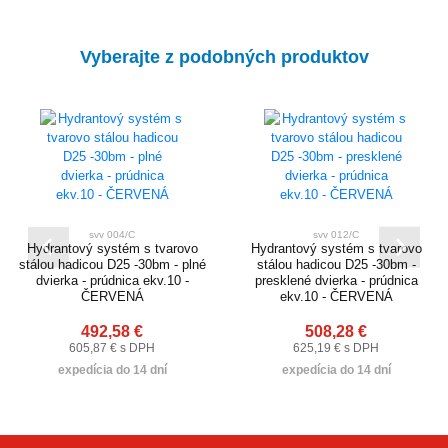
Vyberajte z podobných produktov
svv 004/C
svv 012/C
Hydrantový systém s tvarovo
Hydrantový systém s tvarovo
stálou hadicou D25 -30bm - plné
stálou hadicou D25 -30bm -
dvierka - prúdnica ekv.10 -
presklené dvierka - prúdnica
ČERVENÁ
ekv.10 - ČERVENÁ
492,58 €
508,28 €
605,87 € s DPH
625,19 € s DPH
expedícia do 14 dní
expedícia do 14 dní