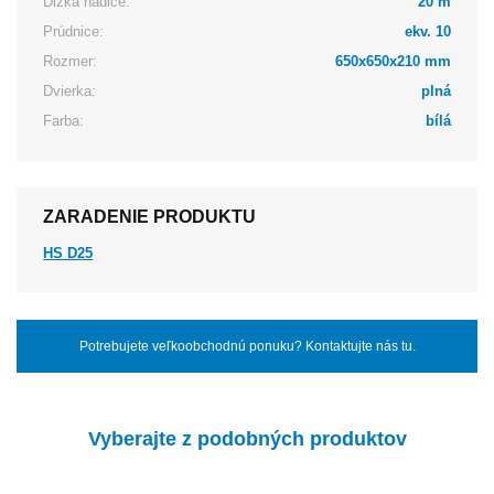
Dĺžka hadice:
20 m
Prúdnice:
ekv. 10
Rozmer:
650x650x210 mm
Dvierka:
plná
Farba:
bílá
ZARADENIE PRODUKTU
HS D25
Potrebujete veľkoobchodnú ponuku? Kontaktujte nás tu.
Vyberajte z podobných produktov