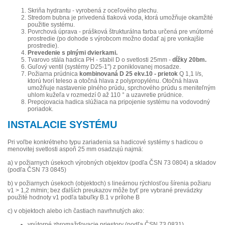
Skriňa hydrantu - vyrobená z oceľového plechu.
Stredom bubna je privedená tlaková voda, ktorá umožňuje okamžité
použitie systému.
Povrchová úprava - prášková štrukturálna farba určená pre vnútorné
prostredie (po dohode s výrobcom možno dodať aj pre vonkajšie
prostredie).
Prevedenie s plnými dvierkami.
Tvarovo stála hadica PH - stabil D o svetlosti 25mm -
dĺžky 20bm.
Guľový ventil (systémy D25-1'') z poniklovanej mosadze.
Požiarna prúdnica
kombinovaná D 25 ekv.10 - prietok
Q 1,1 l/s,
ktorú tvorí teleso a otočná hlava z polypropylénu. Otočná hlava
umožňuje nastavenie plného prúdu, sprchového prúdu s meniteľným
uhlom kužeľa v rozmedzí 0 až 110 ° a uzavretie prúdnice.
Prepojovacia hadica slúžiaca na pripojenie systému na vodovodný
poriadok.
INSTALACIE SYSTÉMU
Pri voľbe konkrétneho typu zariadenia sa hadicové systémy s hadicou o
menovitej svetlosti aspoň 25 mm osadzujú najmä:
a) v požiarnych úsekoch výrobných objektov (podľa ČSN 73 0804) a skladov
(podľa ČSN 73 0845)
b) v požiarnych úsekoch (objektoch) s lineárnou rýchlosťou šírenia požiaru
v1 > 1,2 m/min; bez ďalších preukazov môže byť pre vybrané prevádzky
použité hodnoty v1 podľa tabuľky B.1 v prílohe B
c) v objektoch alebo ich častiach navrhnutých ako:
vnútorné zhromažďovacie priestory (podľa ČSN 73 0831)