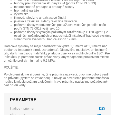
budovy pre ubytovanie skupiny OB 4 (podľa ČSN 73 0833)
maloobchodné predajne a predajné sklady
hromadné garáže
výstavisko
filmové, televízne a rozhlasové štúdiá
javisko a zákulisia, sklady rekvizít a dekorácií
požiarne úseky v podzemných podlažiach, v ktorých je počet osôb
podľa STN 73 0818 vyšší ako 10
požiarne úseky s vysokým požiarnym zaťažením (p > 120 kg/m2 ) V
ostatných požadovaných prípadoch stačí inštalovať hadicové systémy
s menovitou svetlosťou hadice aspoň 19 mm.
Hadicové systémy sa majú osadzovať vo výške 1,1 metra až 1,3 metra nad
podlahou (merané k stredu zariadenia). Dispozične musia byť umiestnené
tak, aby k nim osoby mali ľahký prístup a dvierka sa mohli otvoriť o 180°. Pre
inštaláciu je potrebné zaistiť prívod vody, aby v najmenej priaznivom mieste
umožnilo pretlak minimálne 0,2 MPa.
POUŽITIE:
Po otvorení skrine si overíme, či je prúdnica uzavretá, otvoríme guľový ventil
na prívode (systém so zavodnou). Z navijaka odvinieme potrebné množstvo
hadice k miestu požiaru a otočením hlavy prúdnice nastavíme požadovaný
tvar prúdu vody.
PARAMETRE
Hadice - priemer:
D25