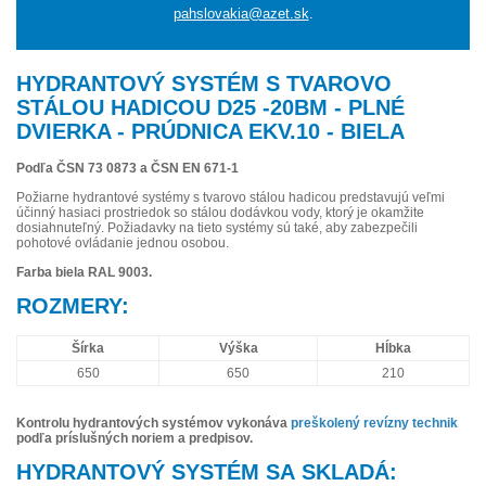
pahslovakia@azet.sk
.
HYDRANTOVÝ SYSTÉM S TVAROVO
STÁLOU HADICOU D25 -20BM - PLNÉ
DVIERKA - PRÚDNICA EKV.10 - BIELA
Podľa ČSN 73 0873 a ČSN EN 671-1
Požiarne hydrantové systémy s tvarovo stálou hadicou predstavujú veľmi
účinný hasiaci prostriedok so stálou dodávkou vody, ktorý je okamžite
dosiahnuteľný. Požiadavky na tieto systémy sú také, aby zabezpečili
pohotové ovládanie jednou osobou.
Farba biela RAL 9003.
ROZMERY:
Šírka
Výška
Hĺbka
650
650
210
Kontrolu hydrantových systémov vykonáva
preškolený revízny technik
podľa príslušných noriem a predpisov.
HYDRANTOVÝ SYSTÉM SA SKLADÁ: