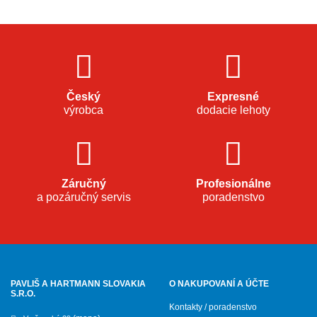
Český
Expresné
výrobca
dodacie lehoty
Záručný
Profesionálne
a pozáručný servis
poradenstvo
PAVLIŠ A HARTMANN SLOVAKIA
O NAKUPOVANÍ A ÚČTE
S.R.O.
Kontakty / poradenstvo