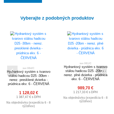
Vyberajte z podobných produktov
svv 061/C
Hydrantový systém s tvarovo
svv 064/C
stálou hadicou D25 -20bm -
Hydrantový systém s tvarovo
nerez. plné dvierka - prúdnica
stálou hadicou D25 -30bm -
ekv. 6 - ČERVENÁ
nerez. presklené dvierka -
prúdnica ekv. 6 - ČERVENÁ
989,70 €
1 128,02 €
1 217,33 € s DPH
1 387,47 € s DPH
Na objednávku (expedícia 6 - 8
týždňov)
Na objednávku (expedícia 6 - 8
týždňov)