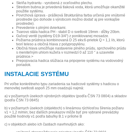
Skriňa hydrantu - vyrobená z oceľového plechu.
Stredom bubna je privedená tlaková voda, ktorá umožňuje okamžité
použitie systému.
Povrchová úprava - prášková štrukturálna farba určená pre vnútorné
prostredie (po dohode s výrobcom možno dodať aj pre vonkajšie
prostredie).
Prevedenie s plnými dvierkami.
Tvarovo stála hadica PH - stabil D o svetlosti 19mm - dĺžky 20bm.
Guľový ventil (systémy D19-3/4'') z poniklovanej mosadze.
Požiarna prúdnica kombinovaná D 25 ekv.6-prietok Q < 1,1 l/s, ktorú
tvorí teleso a otočná hlava z polypropylénu.
Otočná hlava umožňuje nastavenie plného prúdu, sprchového prúdu
s meniteľným uhlom kužeľa v rozmedzí 0 až 110 ° a uzavretie
prúdnice.>
Prepojovacia hadica slúžiaca na pripojenie systému na vodovodný
poriadok.
INSTALACIE SYSTÉMU
Pri voľbe konkrétneho typu zariadenia sa hadicové systémy s hadicou o
menovitej svetlosti aspoň 25 mm osadzujú najmä:
a) v požiarnych úsekoch výrobných objektov (podľa ČSN 73 0804) a skladov
(podľa ČSN 73 0845)
b) v požiarnych úsekoch (objektoch) s lineárnou rýchlosťou šírenia požiaru
v1 > 1,2 m/min; bez ďalších preukazov môže byť pre vybrané prevádzky
použité hodnoty v1 podľa tabuľky B.1 v prílohe B
c) v objektoch alebo ich častiach navrhnutých ako: