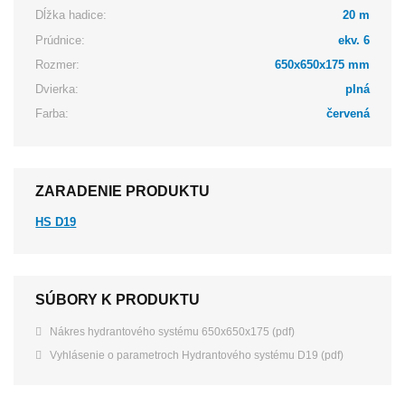
Dĺžka hadice:
20 m
Prúdnice:
ekv. 6
Rozmer:
650x650x175 mm
Dvierka:
plná
Farba:
červená
ZARADENIE PRODUKTU
HS D19
SÚBORY K PRODUKTU
Nákres hydrantového systému 650x650x175 (pdf)
Vyhlásenie o parametroch Hydrantového systému D19 (pdf)