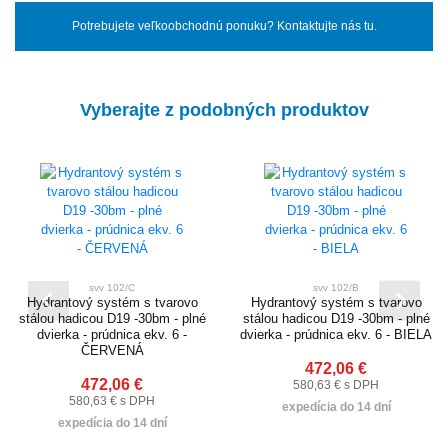
Potrebujete veľkoobchodnú ponuku? Kontaktujte nás tu.
Vyberajte z podobných produktov
svv 102/C
svv 102/B
Hydrantový systém s tvarovo
Hydrantový systém s tvarovo
stálou hadicou D19 -30bm - plné
stálou hadicou D19 -30bm - plné
dvierka - prúdnica ekv. 6 -
dvierka - prúdnica ekv. 6 - BIELA
ČERVENÁ
472,06 €
472,06 €
580,63 € s DPH
580,63 € s DPH
expedícia do 14 dní
expedícia do 14 dní