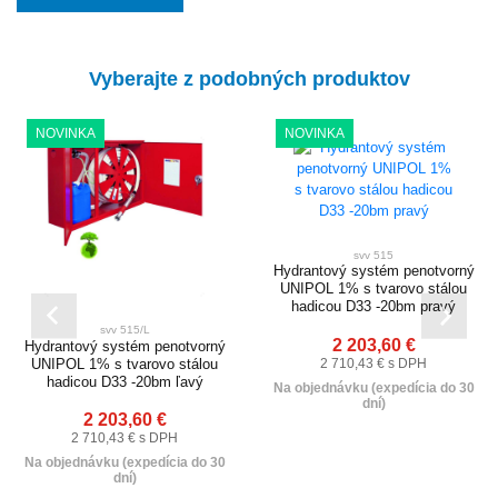
Vyberajte z podobných produktov
NOVINKA
NOVINKA
svv 515
Hydrantový systém penotvorný
UNIPOL 1% s tvarovo stálou
hadicou D33 -20bm pravý
svv 515/L
2 203,60 €
Hydrantový systém penotvorný
UNIPOL 1% s tvarovo stálou
2 710,43 € s DPH
hadicou D33 -20bm ľavý
Na objednávku (expedícia do 30
dní)
2 203,60 €
2 710,43 € s DPH
Na objednávku (expedícia do 30
dní)