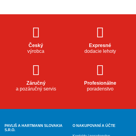
Český
Expresné
výrobca
dodacie lehoty
Záručný
Profesionálne
a pozáručný servis
poradenstvo
PAVLIŠ A HARTMANN SLOVAKIA
O NAKUPOVANÍ A ÚČTE
S.R.O.
Kontakty / poradenstvo