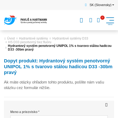
SK (Slovensky)
Úvod
Hydrantové systémy
Hydrantové systémy D33
HS D33 penotvorný bez fluóru
Hydrantový systém penotvorný UNIPOL 1% s tvarovo stálou hadicou
D33 -30bm pravý
Dopyt produkt: Hydrantový systém penotvorný
UNIPOL 1% s tvarovo stálou hadicou D33 -30bm
pravý
Ak máte otázky ohľadom tohto produktu, pošlite nám vašu
otázku cez formulár nižšie.
Meno a priezvisko *